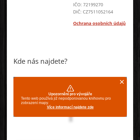
IČO: 72199270
DIČ: CZ7511052164
Ochrana osobních údajů
Kde nás najdete?