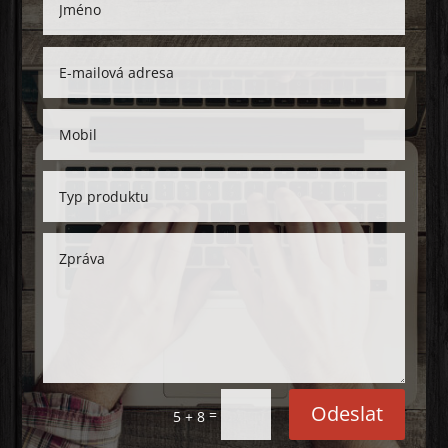
Odeslat
=
5 + 8