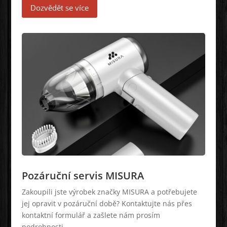
Dozvědět se více
Pozáruční servis MISURA
Zakoupili jste výrobek značky MISURA a potřebujete
jej opravit v pozáruční době? Kontaktujte nás přes
kontaktní formulář a zašlete nám prosím
podrobnosti.